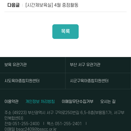
다음글
[시간제보육실] 4월 중점활동
목록
보육 유관기관
부산 서구 유관기관
시도육아종합지원센터
시군구육아종합지원센터
이용약관
개인정보 처리방침
이메일무단수집거부
오시는 길
주소 (49223) 부산광역시 서구 구덕로250번길 6,5-8층(부용동1가, 서구부
민복합센터)
전화 051-255-2400
팩스 051-255-2401
이메일 bsgc2409@bsscc.or.kr