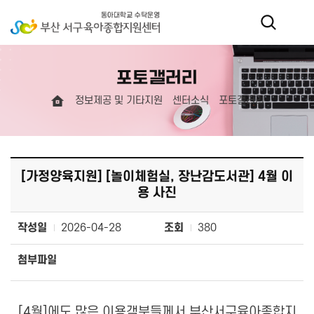
포토갤러리
정보제공 및 기타지원
센터소식
포토갤러리
[가정양육지원] [놀이체험실, 장난감도서관] 4월 이
용 사진
작성일
2026-04-28
조회
380
첨부파일
[4월]에도 많은 이용객분들께서 부산서구육아종합지