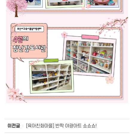
이전글
[육아친화마을] 반짝 야광아트 쇼쇼쇼!