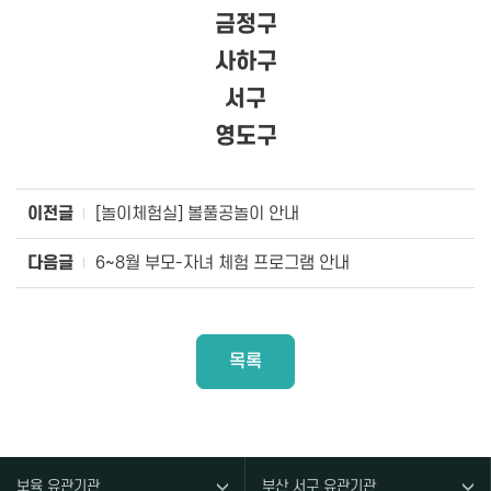
금정구
사하구
서구
영도구
이전글
[놀이체험실] 볼풀공놀이 안내
다음글
6~8월 부모-자녀 체험 프로그램 안내
목록
보육 유관기관
부산 서구 유관기관